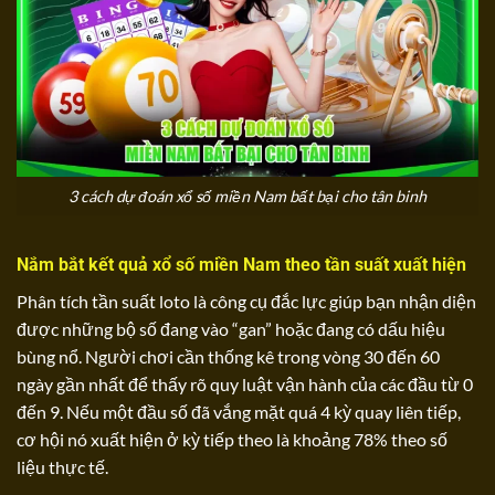
3 cách dự đoán xổ số miền Nam bất bại cho tân binh
Nắm bắt kết quả xổ số miền Nam theo tần suất xuất hiện
Phân tích tần suất loto là công cụ đắc lực giúp bạn nhận diện
được những bộ số đang vào “gan” hoặc đang có dấu hiệu
bùng nổ. Người chơi cần thống kê trong vòng 30 đến 60
ngày gần nhất để thấy rõ quy luật vận hành của các đầu từ 0
đến 9. Nếu một đầu số đã vắng mặt quá 4 kỳ quay liên tiếp,
cơ hội nó xuất hiện ở kỳ tiếp theo là khoảng 78% theo số
liệu thực tế.