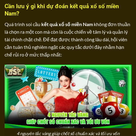
Cần lưu ý gì khi dự đoán kết quả xổ số miền
Nam?
Quá trình soi cầu
kết quả xổ số miền Nam
không đơn thuần
là chọn ra một con mà còn là cuộc chiến về tâm lý và quản lý
tài chính chặt chẽ. Để đạt được thành công lâu dài, hội viên
cần tuân thủ nghiêm ngặt các quy tắc dưới đây nhằm hạn
chế rủi ro ở mức thấp nhất:
4 nguyên tắc vàng giúp chốt số chuẩn xác và tối ưu vốn