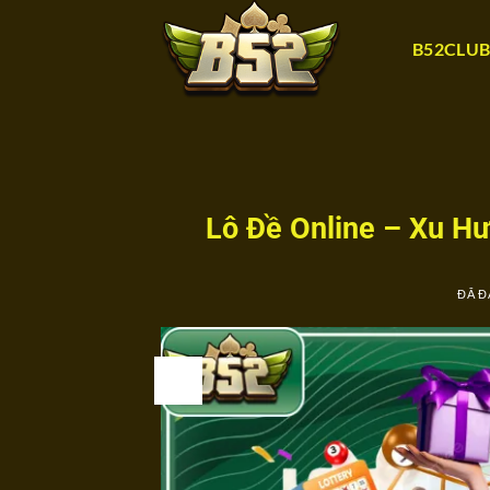
Chuyển
đến
B52CLU
nội
dung
Lô Đề Online – Xu H
ĐÃ Đ
25
Th3