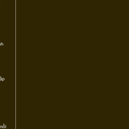
ố
nh
lập
 mỗi