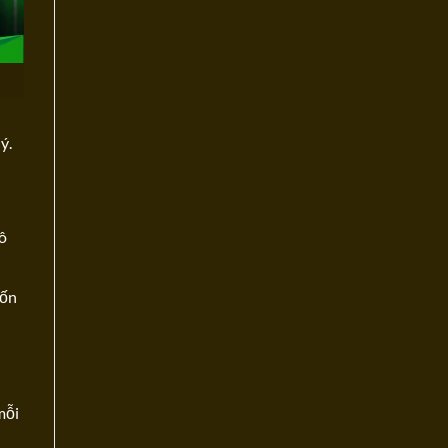
ý.
ô
vốn
mỗi