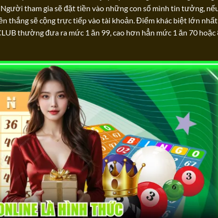
 Người tham gia sẽ đặt tiền vào những con số mình tin tưởng, nế
n thắng sẽ cộng trực tiếp vào tài khoản. Điểm khác biệt lớn nhất
52CLUB thường đưa ra mức 1 ăn 99, cao hơn hẳn mức 1 ăn 70 hoặc