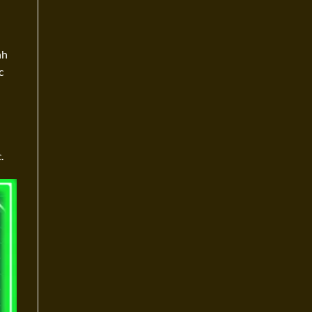
nh
c
.