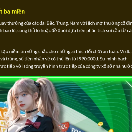
ết ba miền
uay thưởng của các đài Bắc, Trung, Nam với lịch mở thưởng cố đị
bao lô, song thủ lô hoặc đề đuôi dựa trên phân tích soi cầu từ cá
 tạo niềm tin vững chắc cho những ai thích lối chơi an toàn. Ví dụ,
à trúng, số tiền nhận về có thể lên tới 990.000đ. Sự minh bạch
ực tiếp với sóng truyền hình trực tiếp của công ty xổ số nhà nước