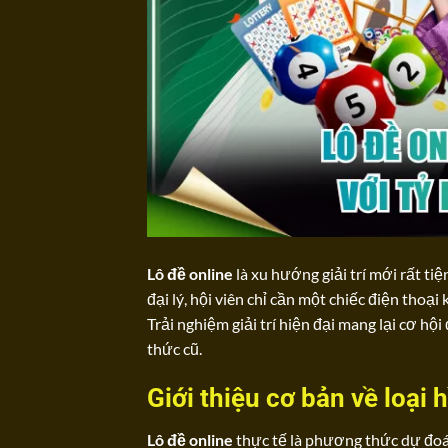
Lô đề online
là xu hướng giải trí mới rất ti
đại lý, hội viên chỉ cần một chiếc điện thoại
Trải nghiệm giải trí hiện đại mang lại cơ 
thức cũ.
Giới thiệu cơ bản về loại 
Lô đề online
thực tế là phương thức dự đoá