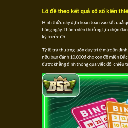
Lô đề theo kết quả xổ số kiến thi
Hình thức này dựa hoàn toàn vào kết quả q
hàng ngày. Thành viên thường lựa chọn đánh 
kỳ trước đó.
Tỷ lệ trả thưởng luôn duy trì ở mức ổn định,
nếu bạn đánh 10.000đ cho con đề miền Bắc v
được khẳng định thông qua việc đối chiếu tr