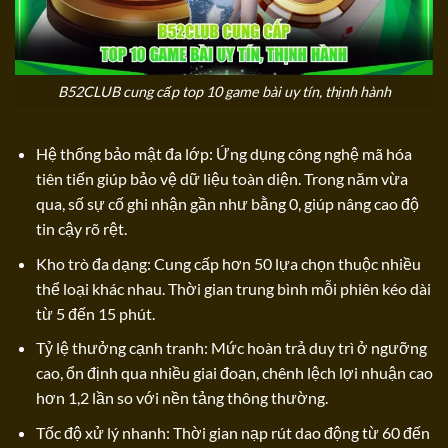
B52CLUB cung cấp top 10 game bài uy tín, thịnh hành
Hệ thống bảo mật đa lớp: Ứng dụng công nghệ mã hóa
tiên tiến giúp bảo vệ dữ liệu toàn diện. Trong năm vừa
qua, số sự cố ghi nhận gần như bằng 0, giúp nâng cao độ
tin cậy rõ rệt.
Kho trò đa dạng: Cung cấp hơn 50 lựa chọn thuộc nhiều
thể loại khác nhau. Thời gian trung bình mỗi phiên kéo dài
từ 5 đến 15 phút.
Tỷ lệ thưởng cạnh tranh: Mức hoàn trả duy trì ở ngưỡng
cao, ổn định qua nhiều giai đoạn, chênh lệch lợi nhuận cao
hơn 1,2 lần so với nền tảng thông thường.
Tốc độ xử lý nhanh: Thời gian nạp rút dao động từ 60 đến