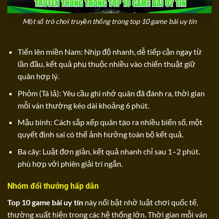
Một số trò chơi truyền thống trong top 10 game bài uy tín
Tiến lên miền Nam: Nhịp độ nhanh, dễ tiếp cận ngay từ
lần đầu, kết quả phụ thuộc nhiều vào chiến thuật giữ
quân hợp lý.
Phỏm (Tá lả): Yêu cầu ghi nhớ quân đã đánh ra, thời gian
mỗi ván thường kéo dài khoảng 6 phút.
Mậu binh: Cách sắp xếp quân tạo ra nhiều biến số, một
quyết định sai có thể ảnh hưởng toàn bộ kết quả.
Ba cây: Luật đơn giản, kết quả nhanh chỉ sau 1–2 phút.
phù hợp với phiên giải trí ngắn.
Nhóm đổi thưởng hấp dẫn
Top 10 game bài uy tín
này nổi bật nhờ luật chơi quốc tế,
thường xuất hiện trong các hệ thống lớn. Thời gian mỗi ván